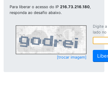
Para liberar o acesso
do IP
216.73.216.180
,
responda ao desafio abaixo.
Digite 
lado no
[trocar imagem]